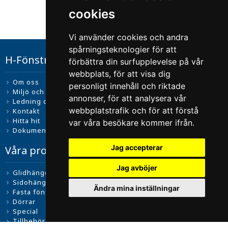
cookies
Vi använder cookies och andra
spårningsteknologier för att
H-Fönstret i Lysekil
förbättra din surfupplevelse på vår
webbplats, för att visa dig
Om oss
personligt innehåll och riktade
Miljö och kvalitet
annonser, för att analysera vår
Ledning och ägarstruktur
webbplatstrafik och för att förstå
Kontakt
Hitta hit
var våra besökare kommer ifrån.
Dokument
Jag accepterar
Våra produkter
Jag avböjer
Glidhängda fönster
Sidohängda fönster
Ändra mina inställningar
Fasta fönster
Dörrar
Special
Tillbehör