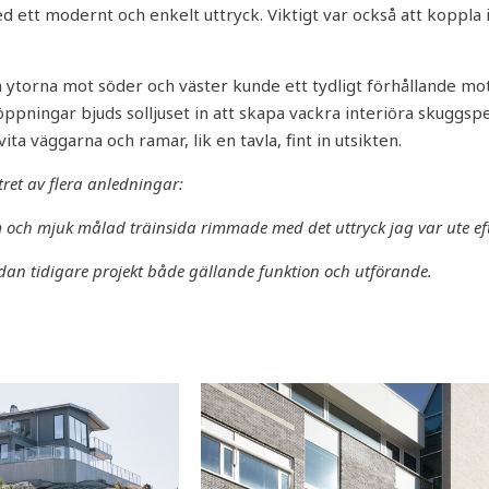
d ett modernt och enkelt uttryck. Viktigt var också att koppla
ytorna mot söder och väster kunde ett tydligt förhållande mo
pningar bjuds solljuset in att skapa vackra interiöra skuggspe
ita väggarna och ramar, lik en tavla, fint in utsikten.
tret av flera anledningar:
m och mjuk målad träinsida rimmade med det uttryck jag var ute eft
edan tidigare projekt både gällande funktion och utförande.