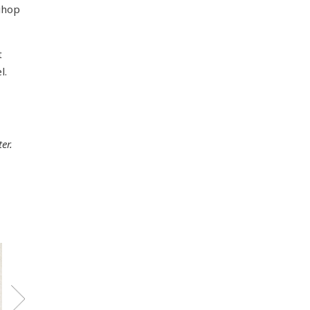
 ihop
t
l.
er.