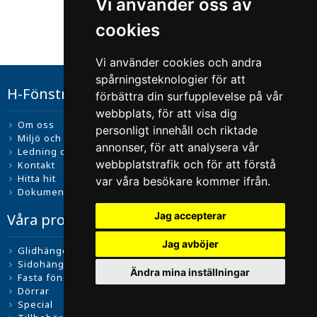
Vi använder oss av
cookies
Vi använder cookies och andra
spårningsteknologier för att
H-Fönstret i Lysekil
förbättra din surfupplevelse på vår
webbplats, för att visa dig
Om oss
personligt innehåll och riktade
Miljö och kvalitet
annonser, för att analysera vår
Ledning och ägarstruktur
webbplatstrafik och för att förstå
Kontakt
Hitta hit
var våra besökare kommer ifrån.
Dokument
Jag accepterar
Våra produkter
Jag avböjer
Glidhängda fönster
Sidohängda fönster
Ändra mina inställningar
Fasta fönster
Dörrar
Special