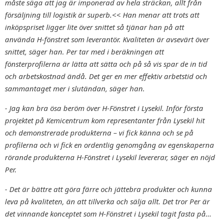
måste säga att jag är imponerad av hela sträckan, allt från
försäljning till logistik är superb.<< Han menar att trots att
inköpspriset ligger lite över snittet så tjänar han på att
använda H-fönstret som leverantör. Kvaliteten är avsevärt över
snittet, säger han. Per tar med i beräkningen att
fönsterprofilerna är lätta att sätta och på så vis spar de in tid
och arbetskostnad ändå. Det ger en mer effektiv arbetstid och
sammantaget mer i slutändan, säger han.
- Jag kan bra ösa beröm över H-Fönstret i Lysekil. Inför första
projektet på Kemicentrum kom representanter från Lysekil hit
och demonstrerade produkterna – vi fick känna och se på
profilerna och vi fick en ordentlig genomgång av egenskaperna
rörande produkterna H-Fönstret i Lysekil levererar, säger en nöjd
Per.
- Det är bättre att göra färre och jättebra produkter och kunna
leva på kvaliteten, än att tillverka och sälja allt. Det tror Per är
det vinnande konceptet som H-Fönstret i Lysekil tagit fasta på…