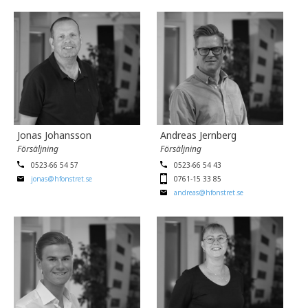
Jonas Johansson
Andreas Jernberg
Försäljning
Försäljning
0523-66 54 57
0523-66 54 43
jonas@hfonstret.se
0761-15 33 85
andreas@hfonstret.se