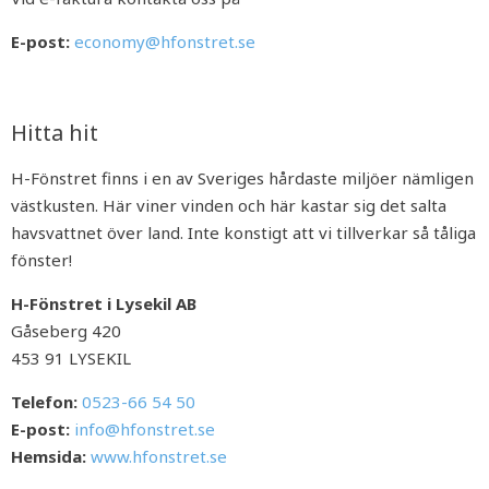
E-post:
economy@hfonstret.se
Hitta hit
H-Fönstret finns i en av Sveriges hårdaste miljöer nämligen
västkusten. Här viner vinden och här kastar sig det salta
havsvattnet över land. Inte konstigt att vi tillverkar så tåliga
fönster!
H-Fönstret i Lysekil AB
Gåseberg 420
453 91 LYSEKIL
Telefon:
0523-66 54 50
E-post:
info@hfonstret.se
Hemsida:
www.hfonstret.se