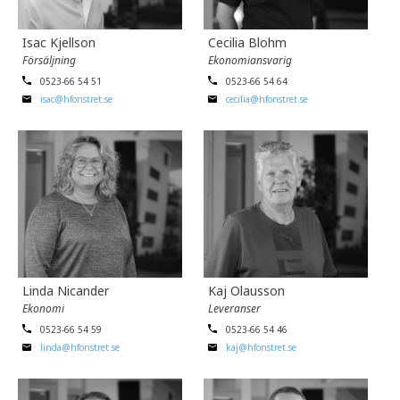
Isac Kjellson
Cecilia Blohm
Försäljning
Ekonomiansvarig
0523-66 54 51
0523-66 54 64
isac@hfonstret.se
cecilia@hfonstret.se
Linda Nicander
Kaj Olausson
Ekonomi
Leveranser
0523-66 54 59
0523-66 54 46
linda@hfonstret.se
kaj@hfonstret.se