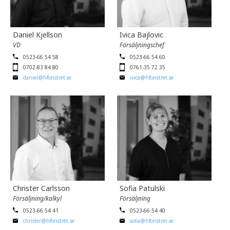
Daniel Kjellson
Ivica Bajlovic
VD
Försäljningschef
0523-66 54 58
0523-66 54 60
0702-83 84 80
0761-35 72 35
daniel@hfonstret.se
ivica@hfonstret.se
Christer Carlsson
Sofia Patulski
Försäljning/kalkyl
Försäljning
0523-66 54 41
0523-66 54 40
christer@hfonstret.se
sofia@hfonstret.se