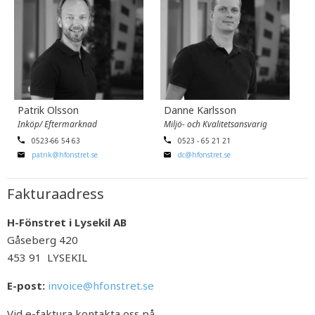
Patrik Olsson
Danne Karlsson
Inköp/ Eftermarknad
Miljö- och Kvalitetsansvarig
0523-66 54 63
0523 - 65 21 21
patrik@hfonstret.se
dc@hfonstret.se
Fakturaadress
H-Fönstret i Lysekil AB
Gåseberg 420
453 91 LYSEKIL
E-post:
invoice@hfonstret.se
Vid e-faktura kontakta oss på