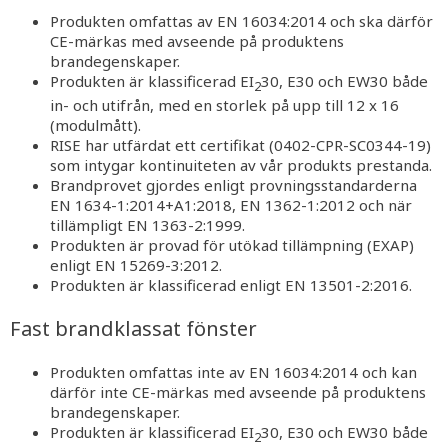
Produkten omfattas av EN 16034:2014 och ska därför
CE-märkas med avseende på produktens
brandegenskaper.
Produkten är klassificerad EI
30, E30 och EW30 både
2
in- och utifrån, med en storlek på upp till 12 x 16
(modulmått).
RISE har utfärdat ett certifikat (0402-CPR-SC0344-19)
som intygar kontinuiteten av vår produkts prestanda.
Brandprovet gjordes enligt provningsstandarderna
EN 1634-1:2014+A1:2018, EN 1362-1:2012 och när
tillämpligt EN 1363-2:1999.
Produkten är provad för utökad tillämpning (EXAP)
enligt EN 15269-3:2012.
Produkten är klassificerad enligt EN 13501-2:2016.
Fast brandklassat fönster
Produkten omfattas inte av EN 16034:2014 och kan
därför inte CE-märkas med avseende på produktens
brandegenskaper.
Produkten är klassificerad EI
30, E30 och EW30 både
2