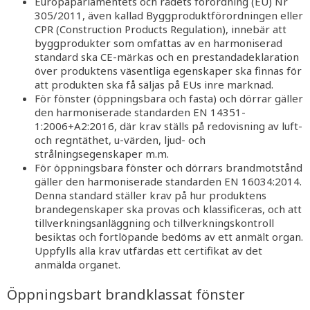
Europaparlamentets och rådets förordning (EU) Nr
305/2011, även kallad Byggproduktförordningen eller
CPR (Construction Products Regulation), innebär att
byggprodukter som omfattas av en harmoniserad
standard ska CE-märkas och en prestandadeklaration
över produktens väsentliga egenskaper ska finnas för
att produkten ska få säljas på EUs inre marknad.
För fönster (öppningsbara och fasta) och dörrar gäller
den harmoniserade standarden EN 14351-
1:2006+A2:2016, där krav ställs på redovisning av luft-
och regntäthet, u-värden, ljud- och
strålningsegenskaper m.m.
För öppningsbara fönster och dörrars brandmotstånd
gäller den harmoniserade standarden EN 16034:2014.
Denna standard ställer krav på hur produktens
brandegenskaper ska provas och klassificeras, och att
tillverkningsanläggning och tillverkningskontroll
besiktas och fortlöpande bedöms av ett anmält organ.
Uppfylls alla krav utfärdas ett certifikat av det
anmälda organet.
Öppningsbart brandklassat fönster